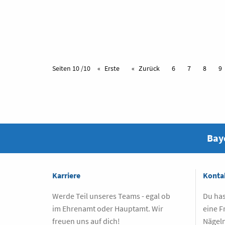
Seiten 10 /10
Erste
Zurück
6
7
8
9
Baye
Karriere
Konta
Werde Teil unseres Teams - egal ob
Du has
im Ehrenamt oder Hauptamt. Wir
eine F
freuen uns auf dich!
Nägeln