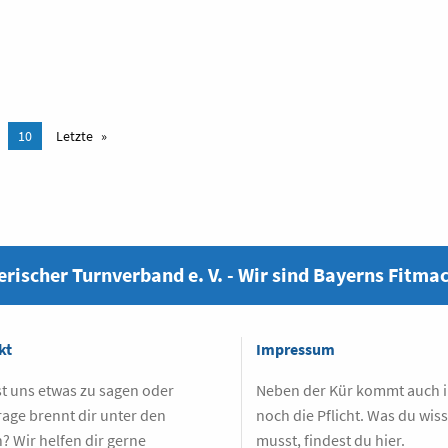
10
Letzte
rischer Turnverband e. V. - Wir sind Bayerns Fitma
kt
Impressum
t uns etwas zu sagen oder
Neben der Kür kommt auch
rage brennt dir unter den
noch die Pflicht. Was du wis
? Wir helfen dir gerne
musst, findest du hier.