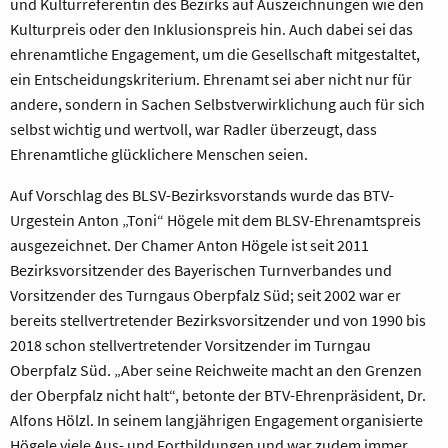
und Kulturreferentin des Bezirks auf Auszeichnungen wie den
Kulturpreis oder den Inklusionspreis hin. Auch dabei sei das
ehrenamtliche Engagement, um die Gesellschaft mitgestaltet,
ein Entscheidungskriterium. Ehrenamt sei aber nicht nur für
andere, sondern in Sachen Selbstverwirklichung auch für sich
selbst wichtig und wertvoll, war Radler überzeugt, dass
Ehrenamtliche glücklichere Menschen seien.
Auf Vorschlag des BLSV-Bezirksvorstands wurde das BTV-
Urgestein Anton „Toni“ Högele mit dem BLSV-Ehrenamtspreis
ausgezeichnet. Der Chamer Anton Högele ist seit 2011
Bezirksvorsitzender des Bayerischen Turnverbandes und
Vorsitzender des Turngaus Oberpfalz Süd; seit 2002 war er
bereits stellvertretender Bezirksvorsitzender und von 1990 bis
2018 schon stellvertretender Vorsitzender im Turngau
Oberpfalz Süd. „Aber seine Reichweite macht an den Grenzen
der Oberpfalz nicht halt“, betonte der BTV-Ehrenpräsident, Dr.
Alfons Hölzl. In seinem langjährigen Engagement organisierte
Högele viele Aus- und Fortbildungen und war zudem immer